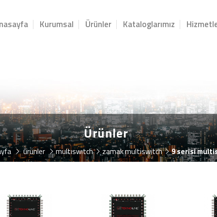
nasayfa
Kurumsal
Ürünler
Kataloglarımız
Hizmetle
Ürünler
ayfa
ürünler
multiswitch
zamak multiswitch
9 serisi mult