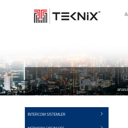
A
anas
İNTERCOM SİSTEMLER