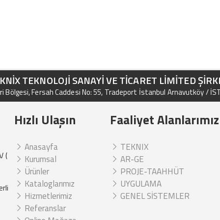
KNİX TEKNOLOJİ SANAYİ VE TİCARET LİMİTED ŞİRK
i Bölgesi, Fersah Caddesi No: 55, Tradeport İstanbul Arnavutköy / İ
Hızlı Ulaşın
Faaliyet Alanlarımız
Anasayfa
TEKNIX
V (
Kurumsal
AR-GE
Ürünler
PROJE-TAAHHÜT
Kataloglarımız
UYGULAMA
rli
Hizmetlerimiz
GENEL SİSTEMLER
Referanslar