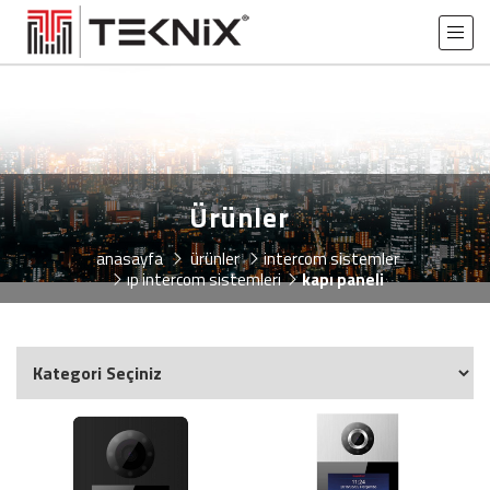
Ürünler
anasayfa
ürünler
i̇ntercom si̇stemler
ip i̇ntercom sistemleri
kapı paneli