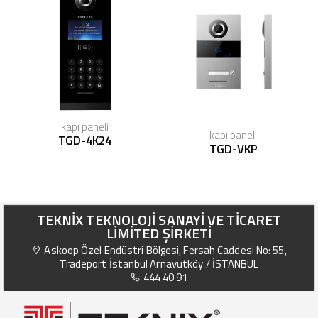
kapı paneli
kapı paneli
TGD-4K24
TGD-VKP
TEKNİX TEKNOLOJİ SANAYİ VE TİCARET
LİMİTED ŞİRKETİ
Askoop Özel Endüstri Bölgesi, Fersah Caddesi No: 55,
Tradeport İstanbul Arnavutköy / İSTANBUL
444 40 91