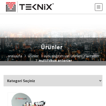
Ürünler
anasayfa
ürünler
uydu dağitim yan ürünleri̇
antenler
multifokus antenler