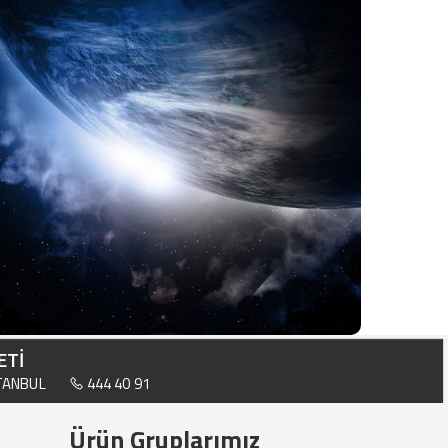
ETİ
STANBUL
444 40 91
Ürün Gruplarımız