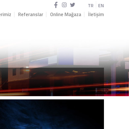
TR
EN
rimiz
Referanslar
Online Mağaza
İletişim