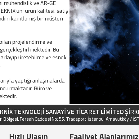
ını mühendislik ve AR-GE
EKNIX'un; ürün kalitesi, satış
dini kanıtlamış bir müşteri
pılan projelendirme ve
k gerçekleştirlmektedir. Bu
arlayıp üretebilme ve esnek
.
alarıyla yaptığı anlaşmalarda
undurmaktadır. Büro ve
ktedir.
KNİX TEKNOLOJİ SANAYİ VE TİCARET LİMİTED ŞİRK
i Bölgesi, Fersah Caddesi No: 55, Tradeport İstanbul Arnavutköy / İ
Hızlı Ulaşın
Faaliyet Alanlarımız