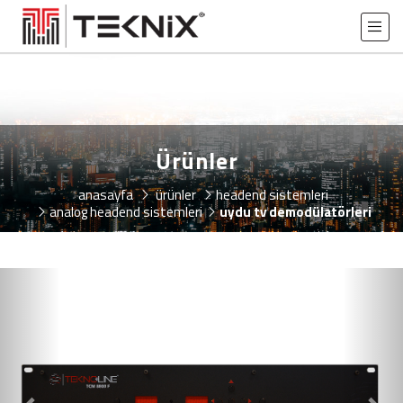
Ürünler
anasayfa
ürünler
headend si̇stemleri̇
analog headend sistemleri
uydu tv demodülatörleri