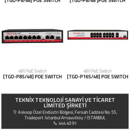
[TGD-P4/48] POE SWITCH
[TGD-P8/48 ]POE SWITCH
48V PoE Switch
48V PoE Switch
[TGD-P8S/48] POE SWITCH
[TGD-P16S/48] POE SWITCH
TEKNİX TEKNOLOJİ SANAYİ VE TİCARET
LİMİTED ŞİRKETİ
Askoop Özel Endüstri Bölgesi, Fersah Caddesi No: 55,
Tradeport İstanbul Arnavutköy / İSTANBUL
444 40 91