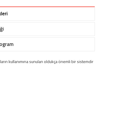
leri
ği
rogram
nların kullanımına sunulan oldukça önemli bir sistemdir