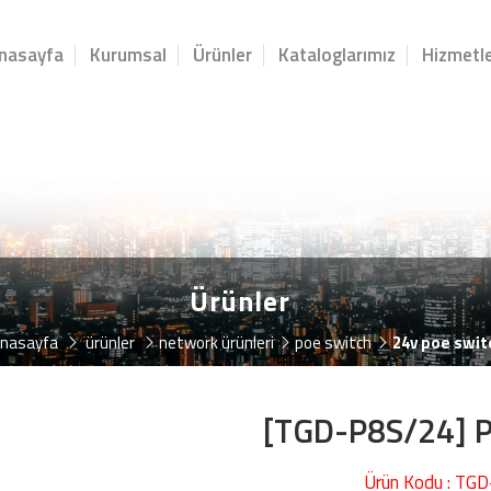
nasayfa
Kurumsal
Ürünler
Kataloglarımız
Hizmetle
Ürünler
nasayfa
ürünler
network ürünleri̇
poe switch
24v poe swit
[TGD-P8S/24] 
Ürün Kodu : TG