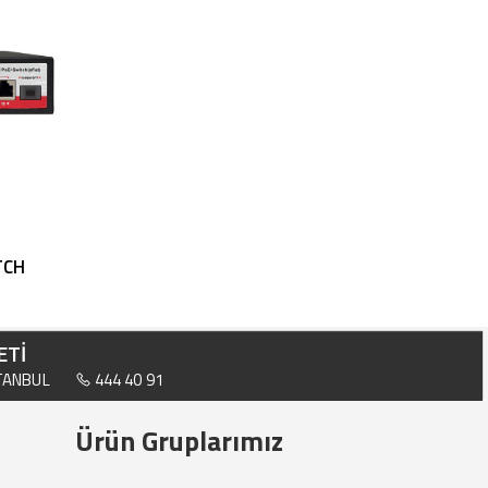
TCH
ETİ
STANBUL
444 40 91
Ürün Gruplarımız