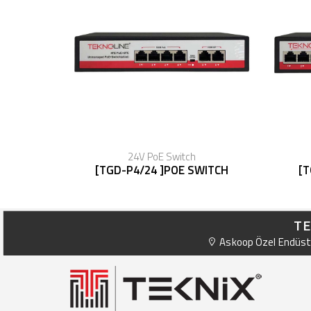
24V PoE Switch
[TGD-P4/24 ]POE SWITCH
[T
TE
Askoop Özel Endüstr