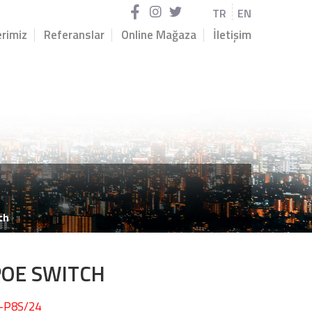
TR
EN
rimiz
Referanslar
Online Mağaza
İletişim
ch
POE SWITCH
D-P8S/24