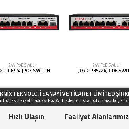
24V PoE Switch
24V PoE Switch
GD-P8/24 ]POE SWITCH
[TGD-P8S/24] POE SWI
KNİX TEKNOLOJİ SANAYİ VE TİCARET LİMİTED ŞİRK
i Bölgesi, Fersah Caddesi No: 55, Tradeport İstanbul Arnavutköy / İ
Hızlı Ulaşın
Faaliyet Alanlarımız