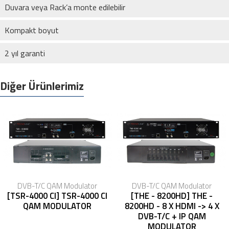
Duvara veya Rack’a monte edilebilir
Kompakt boyut
2 yıl garanti
Diğer Ürünlerimiz
DVB-T/C QAM Modulator
DVB-T/C QAM Modulator
[TSR-4000 CI] TSR-4000 CI
[THE - 8200HD] THE -
QAM MODULATOR
8200HD - 8 X HDMI -> 4 X
DVB-T/C + IP QAM
MODULATOR