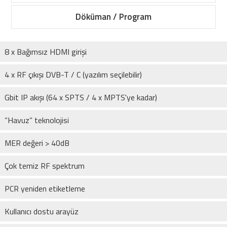
Döküman / Program
8 x Bağımsız HDMI girişi
4 x RF çıkışı DVB-T / C (yazılım seçilebilir)
Gbit IP akışı (64 x SPTS / 4 x MPTS'ye kadar)
“Havuz” teknolojisi
MER değeri > 40dB
Çok temiz RF spektrum
PCR yeniden etiketleme
Kullanıcı dostu arayüz