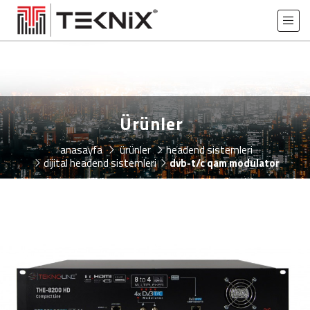
Ürünler
anasayfa
ürünler
headend si̇stemleri̇
dijital headend sistemleri
dvb-t/c qam modulator