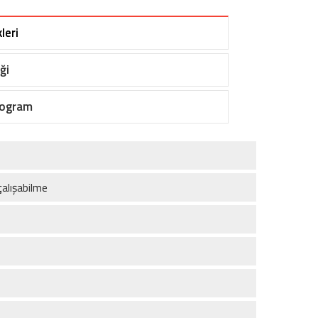
leri
ği
rogram
çalışabilme