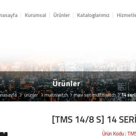
nasayfa
Kurumsal
Ürünler
Kataloglarımız
Hizmetle
Ürünler
anasayfa
ürünler
multiswitch
mavi seri multiswitch
14 seri
[TMS 14/8 S] 14 SE
Ürün Kodu : TM