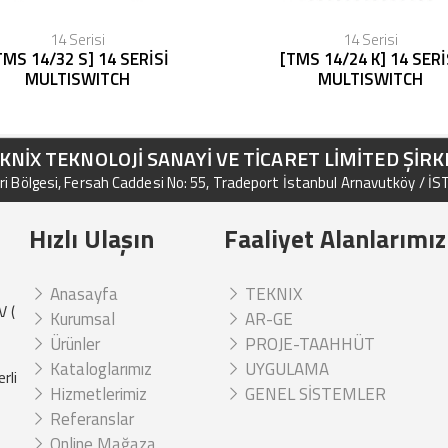
14 Serisi
14 Serisi
TMS 14/32 S] 14 SERİSİ
[TMS 14/24 K] 14 SERİ
MULTISWITCH
MULTISWITCH
KNİX TEKNOLOJİ SANAYİ VE TİCARET LİMİTED ŞİRK
i Bölgesi, Fersah Caddesi No: 55, Tradeport İstanbul Arnavutköy / İ
Hızlı Ulaşın
Faaliyet Alanlarımız
Anasayfa
TEKNIX
V (
Kurumsal
AR-GE
Ürünler
PROJE-TAAHHÜT
Kataloglarımız
UYGULAMA
rli
Hizmetlerimiz
GENEL SİSTEMLER
Referanslar
Online Mağaza