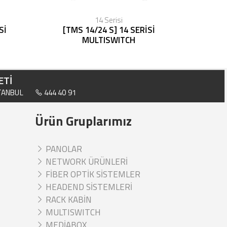
14 Serisi
Sİ
[TMS 14/24 S] 14 SERİSİ
MULTISWITCH
ETİ
STANBUL
444 40 91
Ürün Gruplarımız
PANOLAR
NETWORK ÜRÜNLERİ
FİBER OPTİK SİSTEMLER
HEADEND SİSTEMLERİ
RACK KABİN
MULTISWITCH
MEDİABOX