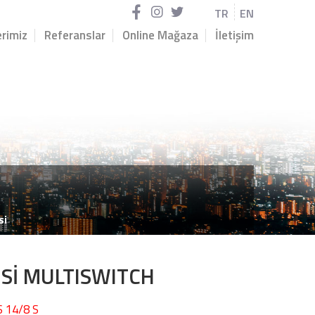
TR
EN
rimiz
Referanslar
Online Mağaza
İletişim
si
RİSİ MULTISWITCH
S 14/8 S