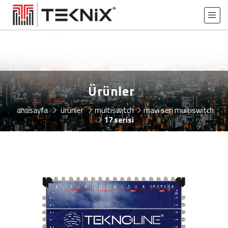
Ürünler
anasayfa
ürünler
multiswitch
mavi seri multiswitch
17 serisi