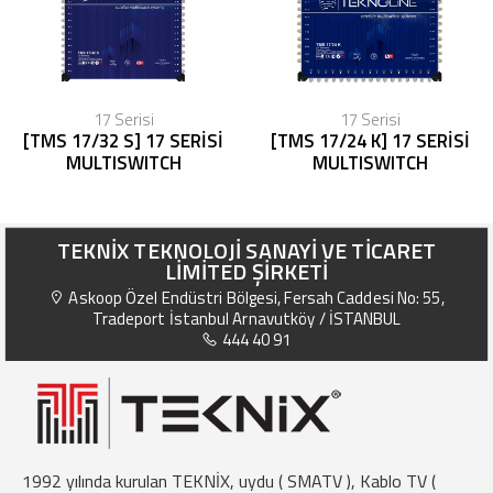
17 Serisi
17 Serisi
[TMS 17/32 S] 17 SERİSİ
[TMS 17/24 K] 17 SERİSİ
MULTISWITCH
MULTISWITCH
TEKNİX TEKNOLOJİ SANAYİ VE TİCARET
LİMİTED ŞİRKETİ
Askoop Özel Endüstri Bölgesi, Fersah Caddesi No: 55,
Tradeport İstanbul Arnavutköy / İSTANBUL
444 40 91
1992 yılında kurulan TEKNİX, uydu ( SMATV ), Kablo TV (