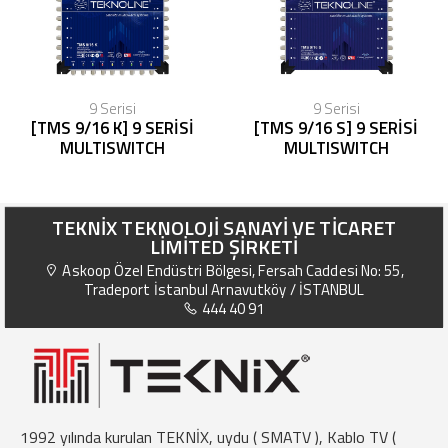
9 Serisi
9 Serisi
[TMS 9/16 K] 9 SERİSİ
[TMS 9/16 S] 9 SERİSİ
MULTISWITCH
MULTISWITCH
TEKNİX TEKNOLOJİ SANAYİ VE TİCARET
LİMİTED ŞİRKETİ
Askoop Özel Endüstri Bölgesi, Fersah Caddesi No: 55,
Tradeport İstanbul Arnavutköy / İSTANBUL
444 40 91
1992 yılında kurulan TEKNİX, uydu ( SMATV ), Kablo TV (