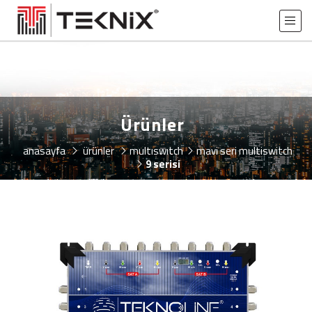
Ürünler
anasayfa
ürünler
multiswitch
mavi seri multiswitch
9 serisi