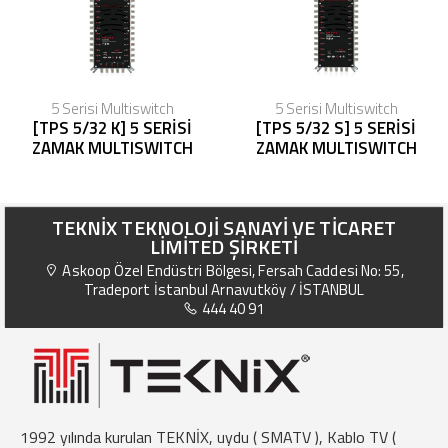
5 Serisi Multiswitch
5 Serisi Multiswitch
[TPS 5/32 K] 5 SERİSİ
[TPS 5/32 S] 5 SERİSİ
ZAMAK MULTISWITCH
ZAMAK MULTISWITCH
TEKNİX TEKNOLOJİ SANAYİ VE TİCARET
LİMİTED ŞİRKETİ
Askoop Özel Endüstri Bölgesi, Fersah Caddesi No: 55,
Tradeport İstanbul Arnavutköy / İSTANBUL
444 40 91
1992 yılında kurulan TEKNİX, uydu ( SMATV ), Kablo TV (