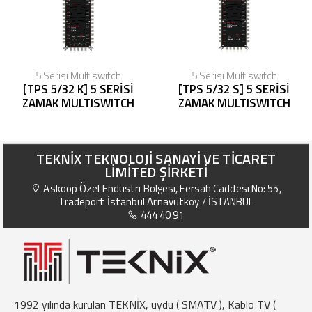
5 Serisi Multiswitch
5 Serisi Multiswitch
[TPS 5/32 K] 5 SERİSİ
[TPS 5/32 S] 5 SERİSİ
ZAMAK MULTISWITCH
ZAMAK MULTISWITCH
TEKNİX TEKNOLOJİ SANAYİ VE TİCARET
LİMİTED ŞİRKETİ
Askoop Özel Endüstri Bölgesi, Fersah Caddesi No: 55,
Tradeport İstanbul Arnavutköy / İSTANBUL
444 40 91
1992 yılında kurulan TEKNİX, uydu ( SMATV ), Kablo TV (