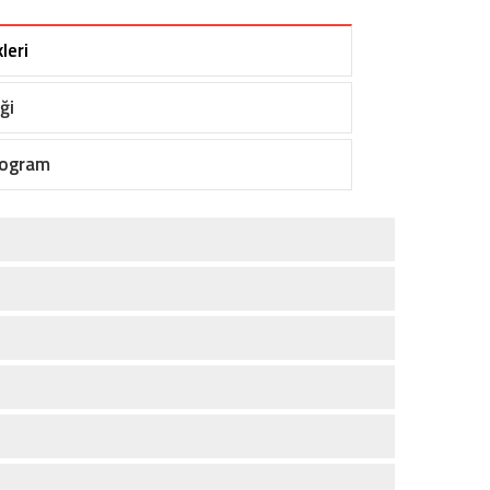
leri
ği
rogram