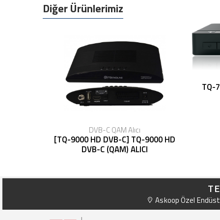
Diğer Ürünlerimiz
TQ-7
DVB-C QAM Alıcı
[TQ-9000 HD DVB-C] TQ-9000 HD
DVB-C (QAM) ALICI
TE
Askoop Özel Endüstr