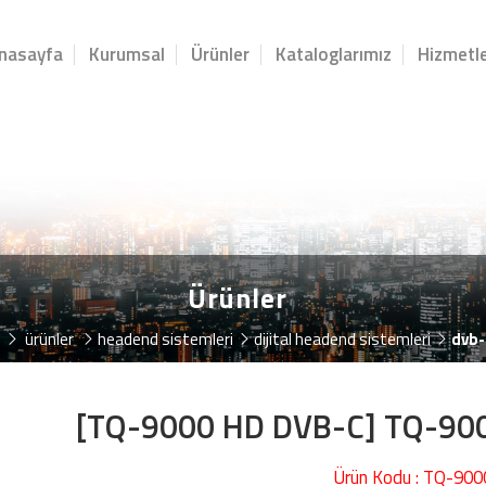
nasayfa
Kurumsal
Ürünler
Kataloglarımız
Hizmetle
Ürünler
ürünler
headend si̇stemleri̇
dijital headend sistemleri
dvb-
[TQ-9000 HD DVB-C] TQ-900
Ürün Kodu : TQ-90