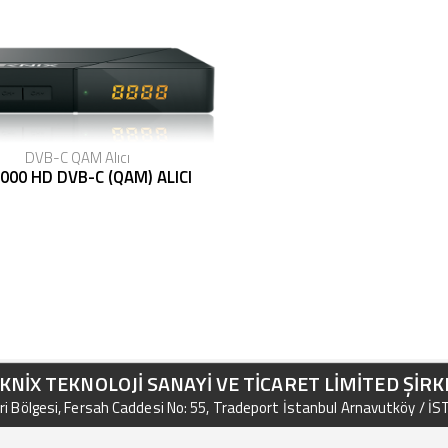
DVB-C QAM Alıcı
000 HD DVB-C (QAM) ALICI
KNİX TEKNOLOJİ SANAYİ VE TİCARET LİMİTED ŞİRK
i Bölgesi, Fersah Caddesi No: 55, Tradeport İstanbul Arnavutköy / İ