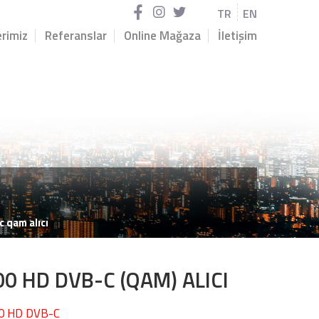
TR
EN
rimiz
Referanslar
Online Mağaza
İletişim
c qam alıcı
0 HD DVB-C (QAM) ALICI
00 HD DVB-C