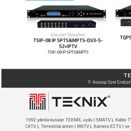
Encoder Streamer
TQP
TSIP-08 IP SPTS&MPTS-DV3-S-
S2>IPTV
TSIP-08 IP SPTS&MPTS
TE
Askoop Özel Endüstr
1992 yılında kurulan TEKNİX, uydu ( SMATV ), Kablo T
CATV ), Terrestrial anten ( MATV ), Kamera (CCTV ) ve