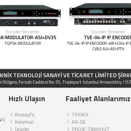
Encoder Streamer
Encoder Streamer
SK-MODULATOR-ASI>DV3S
TVE-04-IP IP ENCODE
TQPSK-MODULATOR
TVE-04-IP IP ENCODER-4IN H264 IP
CVBS A.V>ASI IPTV
KNİX TEKNOLOJİ SANAYİ VE TİCARET LİMİTED ŞİRK
i Bölgesi, Fersah Caddesi No: 55, Tradeport İstanbul Arnavutköy / İ
Hızlı Ulaşın
Faaliyet Alanlarımız
Anasayfa
TEKNIX
V (
Kurumsal
AR-GE
Ürünler
PROJE-TAAHHÜT