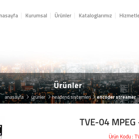
nasayfa
Kurumsal
Ürünler
Kataloglarımız
Hizmetle
Ürünler
anasayfa
ürünler
headend si̇stemleri̇
encoder streamer
TVE-04 MPEG
Ürün Kodu : 