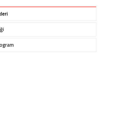
leri
ği
rogram