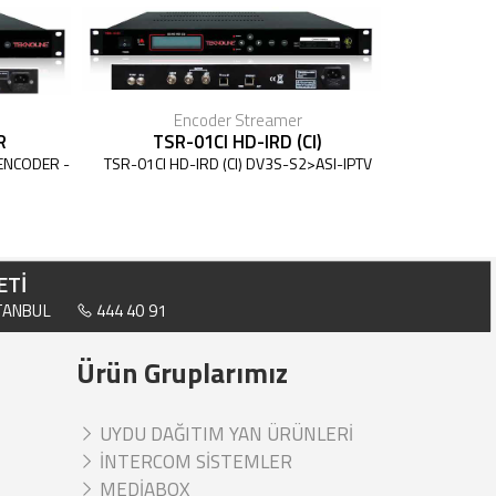
Encoder Streamer
R
TSR-01CI HD-IRD (CI)
 ENCODER -
TSR-01CI HD-IRD (CI) DV3S-S2>ASI-IPTV
ETİ
STANBUL
444 40 91
Ürün Gruplarımız
UYDU DAĞITIM YAN ÜRÜNLERİ
İNTERCOM SİSTEMLER
MEDİABOX