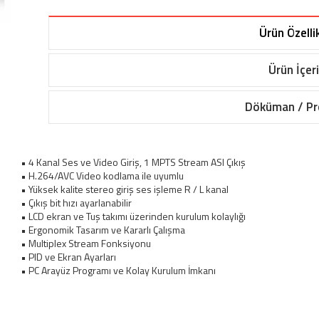
Ürün Özellik
Ürün İçeri
Döküman / P
• 4 Kanal Ses ve Video Giriş, 1 MPTS Stream ASI Çıkış
• H.264/AVC Video kodlama ile uyumlu
• Yüksek kalite stereo giriş ses işleme R / L kanal
• Çıkış bit hızı ayarlanabilir
• LCD ekran ve Tuş takımı üzerinden kurulum kolaylığı
• Ergonomik Tasarım ve Kararlı Çalışma
• Multiplex Stream Fonksiyonu
• PID ve Ekran Ayarları
• PC Arayüz Programı ve Kolay Kurulum İmkanı