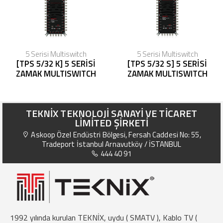
5 Serisi Multiswitch
5 Serisi Multiswitch
[TPS 5/32 K] 5 SERİSİ
[TPS 5/32 S] 5 SERİSİ
ZAMAK MULTISWITCH
ZAMAK MULTISWITCH
TEKNİX TEKNOLOJİ SANAYİ VE TİCARET
LİMİTED ŞİRKETİ
Askoop Özel Endüstri Bölgesi, Fersah Caddesi No: 55,
Tradeport İstanbul Arnavutköy / İSTANBUL
444 40 91
1992 yılında kurulan TEKNİX, uydu ( SMATV ), Kablo TV (